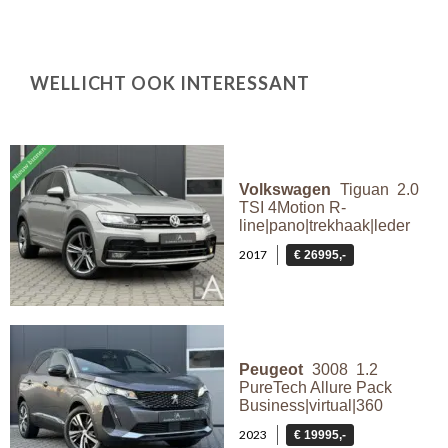
WELLICHT OOK INTERESSANT
Volkswagen
Tiguan 2.0
TSI 4Motion R-
line|pano|trekhaak|leder
2017
€ 26995,-
Peugeot
3008 1.2
PureTech Allure Pack
Business|virtual|360
2023
€ 19995,-