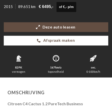
2015
89.651 km
€ 6495,-
of €,- p/m
Deze auto leasen
Afspraak maken
82 PK
167 km/u
sec.
vermogen
topsnelheid
0-100 km/h
OMSCHRIJVING
Citroen C4 Cactus 1.2 PureTech Business