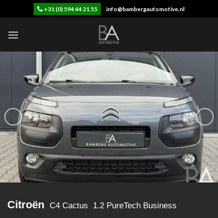
Skip
+31 (0) 594 44 21 55
info@bambergautomotive.nl
to
content
Citroën
C4 Cactus 1.2 PureTech Business