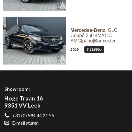
Mercedes-Benz
GLC
Coupé 250 4MATIC
AMG|pano|Burmester
2019
€ 31995,-
Showroom:
Hoge Traan 16
9351 VV Leek
+31 (0) 594 44 21 55
E-mail sturen