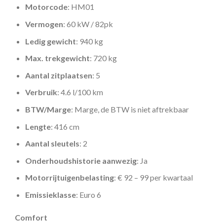
Motorcode
: HM01
Vermogen
: 60 kW / 82pk
Ledig gewicht
: 940 kg
Max. trekgewicht
: 720 kg
Aantal zitplaatsen
: 5
Verbruik
: 4.6 l/100 km
BTW/Marge
: Marge, de BTW is niet aftrekbaar
Lengte
: 416 cm
Aantal sleutels
: 2
Onderhoudshistorie aanwezig
: Ja
Motorrijtuigenbelasting
: € 92 – 99 per kwartaal
Emissieklasse
: Euro 6
Comfort