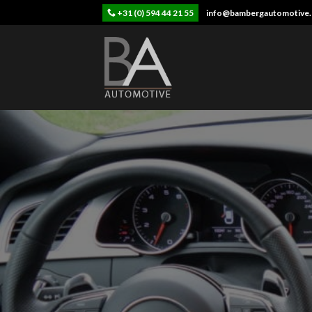
Skip
+31 (0) 594 44 21 55
info@bambergautomotive.
to
content