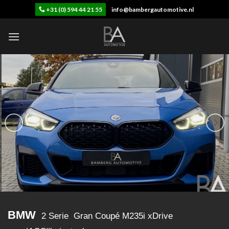
Skip
+31 (0) 594 44 21 55
info@bambergautomotive.nl
to
content
BMW
2 Serie Gran Coupé M235i xDrive