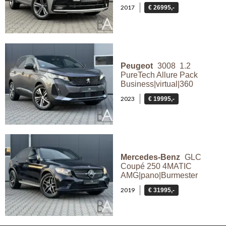
2017
€ 26995,-
Peugeot
3008 1.2
PureTech Allure Pack
Business|virtual|360
2023
€ 19995,-
Mercedes-Benz
GLC
Coupé 250 4MATIC
AMG|pano|Burmester
2019
€ 31995,-