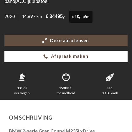
pano|ACC||kuipstoel
2020
44.897 km
€ 34495,-
of €,- p/m
Deze auto leasen
Afspraak maken
306 PK
250 km/u
sec.
vermogen
topsnelheid
0-100 km/h
OMSCHRIJVING
BMW 2-serie Gran Coupé M235i xDrive