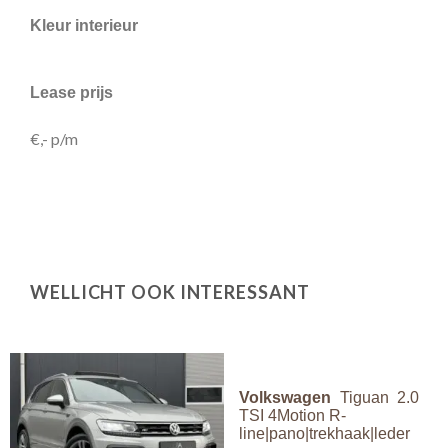
Kleur interieur
Lease prijs
€,- p/m
WELLICHT OOK INTERESSANT
Volkswagen
Tiguan 2.0
TSI 4Motion R-
line|pano|trekhaak|leder