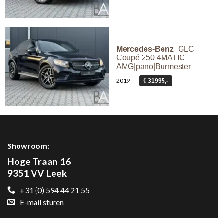
Mercedes-Benz
GLC
Coupé 250 4MATIC
AMG|pano|Burmester
2019
€ 31995,-
Showroom:
Hoge Traan 16
9351 VV Leek
+31 (0) 594 44 21 55
E-mail sturen