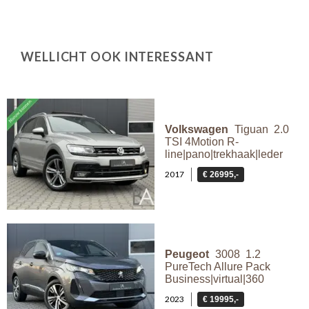
WELLICHT OOK INTERESSANT
Volkswagen
Tiguan 2.0
TSI 4Motion R-
line|pano|trekhaak|leder
2017
€ 26995,-
Peugeot
3008 1.2
PureTech Allure Pack
Business|virtual|360
2023
€ 19995,-