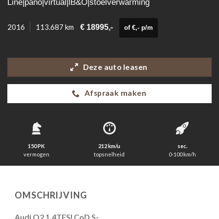
Line|pano|virtual|lB&O|stoelverwarming
2016
113.687 km
€ 18995,-
of €,- p/m
Deze auto leasen
Afspraak maken
150 PK
212 km/u
sec.
vermogen
topsnelheid
0-100 km/h
OMSCHRIJVING
Audi Q2 1.4TFSI CoD S-