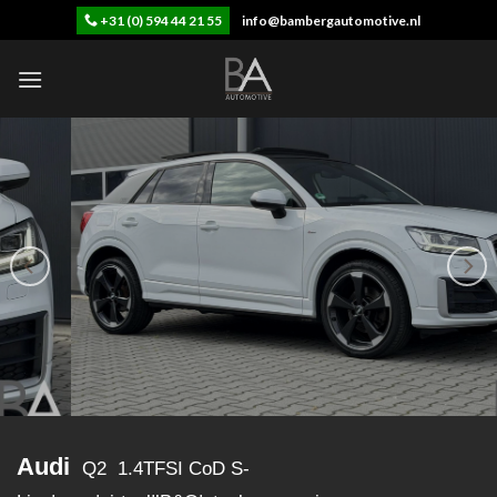
Skip
+31 (0) 594 44 21 55
info@bambergautomotive.nl
to
content
Audi
Q2 1.4TFSI CoD S-