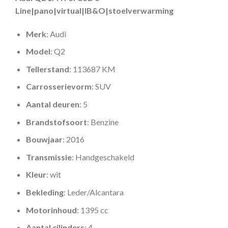
Line|pano|virtual|lB&O|stoelverwarming
Merk
: Audi
Model
: Q2
Tellerstand
: 113687 KM
Carrosserievorm
: SUV
Aantal deuren
: 5
Brandstofsoort
: Benzine
Bouwjaar
: 2016
Transmissie
: Handgeschakeld
Kleur
: wit
Bekleding
: Leder/Alcantara
Motorinhoud
: 1395 cc
Aantal cilinders
: 4